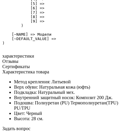
            [5] => 

            [6] => 

            [7] => 

            [8] => 

            [9] => 

        )

    [~NAME] => Модели

    [~DEFAULT_VALUE] => 

)

характеристики
Отзывы
Сертификаты
Характеристика товара
Метод крепления:
Литьевой
Верх обуви:
Натуральная кожа (юфть)
Подкладка:
Натуральный мех.
Внутренний защитный носок:
Композит 200 Дж.
Подошва:
Полиуретан (PU) Термополиуретан(TPU)
PU/TPU
Цвет:
Черный
Высота:
28 см.
Задать вопрос