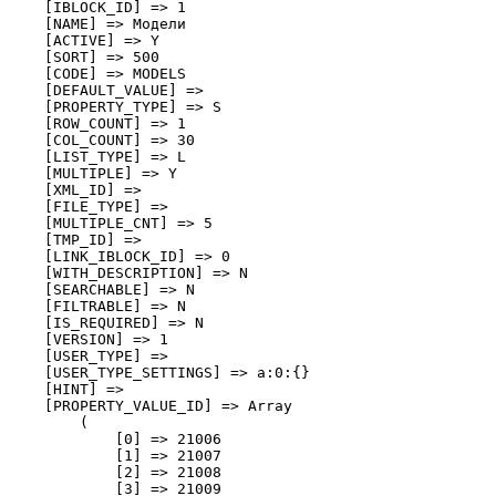
    [IBLOCK_ID] => 1

    [NAME] => Модели

    [ACTIVE] => Y

    [SORT] => 500

    [CODE] => MODELS

    [DEFAULT_VALUE] => 

    [PROPERTY_TYPE] => S

    [ROW_COUNT] => 1

    [COL_COUNT] => 30

    [LIST_TYPE] => L

    [MULTIPLE] => Y

    [XML_ID] => 

    [FILE_TYPE] => 

    [MULTIPLE_CNT] => 5

    [TMP_ID] => 

    [LINK_IBLOCK_ID] => 0

    [WITH_DESCRIPTION] => N

    [SEARCHABLE] => N

    [FILTRABLE] => N

    [IS_REQUIRED] => N

    [VERSION] => 1

    [USER_TYPE] => 

    [USER_TYPE_SETTINGS] => a:0:{}

    [HINT] => 

    [PROPERTY_VALUE_ID] => Array

        (

            [0] => 21006

            [1] => 21007

            [2] => 21008

            [3] => 21009
